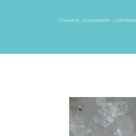
C'naturel 25
La naturopathie
La lithothéra