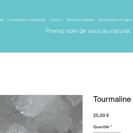
pie
La boutique c'naturel25
Contact
Mentions légales
Réservation en ligne
Prenez soin de vous au naturel
Tourmaline
Prix
25,00 €
Quantité
*