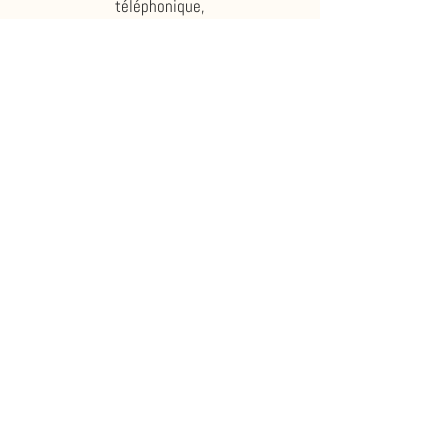
téléphonique,
C'naturel 25
46 rue du Comté de Montbéliard 25660
Montfaucon
c.naturel25@gmail.com
06.75.58.68.99