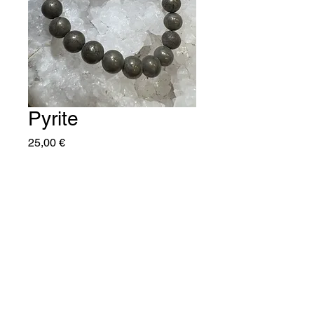
Pyrite
Prix
25,00 €
Quantité
*
Ajouter au panier
C'naturel25