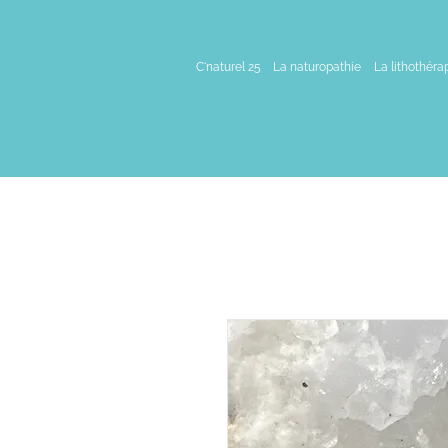
C'naturel 25
La naturopathie
La lithothéra