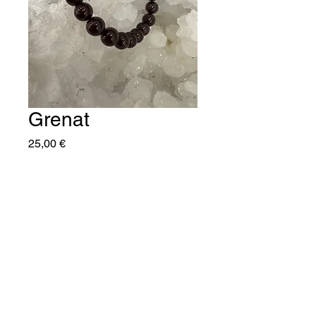
Grenat
Prix
25,00 €
Quantité
*
Ajouter au panier
C'naturel25