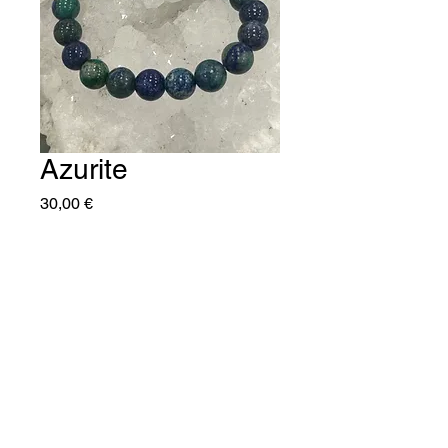
Azurite
Prix
30,00 €
Quantité
*
Ajouter au panier
C'naturel25