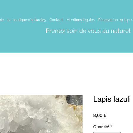
pie
La boutique c'naturel25
Contact
Mentions légales
Réservation en ligne
Prenez soin de vous au naturel
Lapis lazuli
Prix
8,00 €
Quantité
*