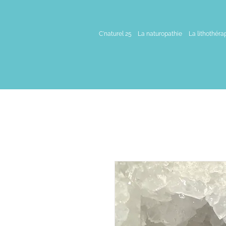
C'naturel 25
La naturopathie
La lithothéra