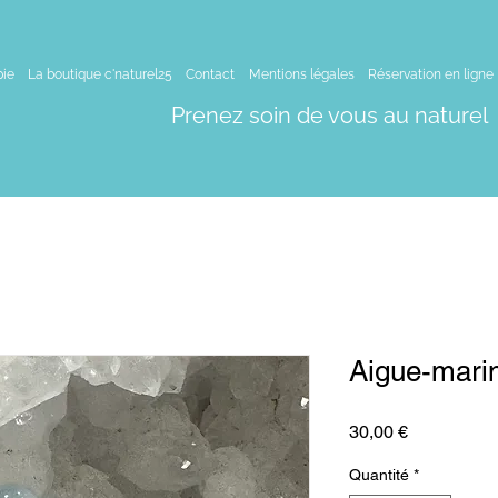
pie
La boutique c'naturel25
Contact
Mentions légales
Réservation en ligne
Prenez soin de vous au naturel
Aigue-mari
Prix
30,00 €
Quantité
*