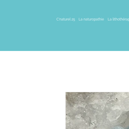
C'naturel 25
La naturopathie
La lithothéra